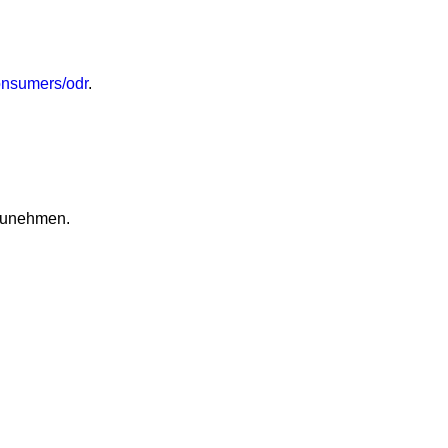
consumers/odr
.
ilzunehmen.